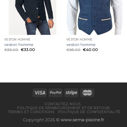
VESTON HOMME
VESTON HOMME
veston homme
veston homme
€
55.00
€
33.00
€
65.00
€
40.00
CONTACTEZ-NOUS
POLITIQUE DE REMBOURSEMENT ET DE RETOUR
TERMES ET CONDITIONS
POLITIQUE DE CONFIDENTIALITÉ
Copyright 2026 ©
www.sema-piscine.fr