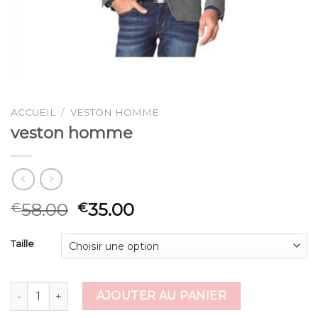
ACCUEIL
/
VESTON HOMME
veston homme
58.00
35.00
€
€
Taille
quantité de veston homme
AJOUTER AU PANIER