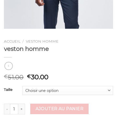
ACCUEIL
/
VESTON HOMME
veston homme
51.00
30.00
€
€
Taille
quantité de veston homme
AJOUTER AU PANIER