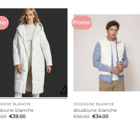
o !
Promo !
DOUNE BLANCHE
DOUDOUNE BLANCHE
doune blanche
doudoune blanche
.00
€
39.00
€
56.00
€
34.00