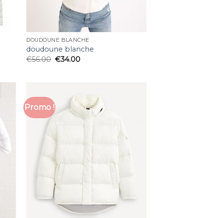
DOUDOUNE BLANCHE
doudoune blanche
€
56.00
€
34.00
Promo !