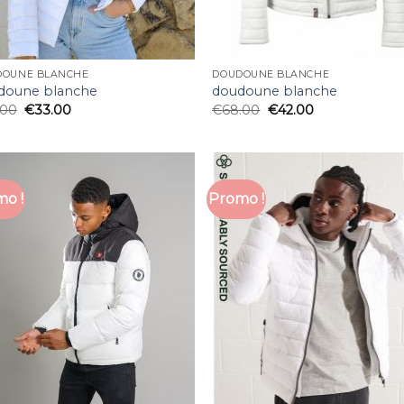
DOUNE BLANCHE
DOUDOUNE BLANCHE
doune blanche
doudoune blanche
.00
€
33.00
€
68.00
€
42.00
o !
Promo !