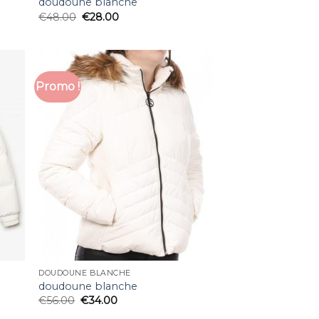
doudoune blanche
€
48.00
€
28.00
Promo !
DOUDOUNE BLANCHE
doudoune blanche
€
56.00
€
34.00