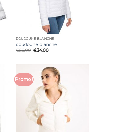
DOUDOUNE BLANCHE
doudoune blanche
€
56.00
€
34.00
Promo !