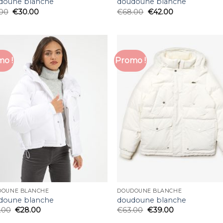
doune blanche
doudoune blanche
.00
€
30.00
€
68.00
€
42.00
o !
Promo !
DOUNE BLANCHE
DOUDOUNE BLANCHE
doune blanche
doudoune blanche
.00
€
28.00
€
63.00
€
39.00