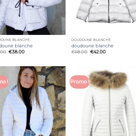
DOUNE BLANCHE
DOUDOUNE BLANCHE
doune blanche
doudoune blanche
.00
€
38.00
€
68.00
€
42.00
o !
Promo !