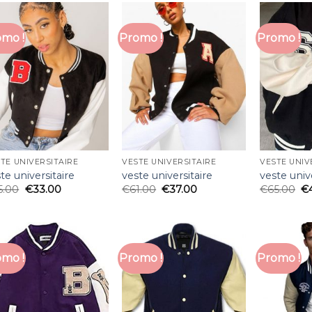
mo !
Promo !
Promo !
TE UNIVERSITAIRE
VESTE UNIVERSITAIRE
VESTE UNIV
te universitaire
veste universitaire
veste univ
5.00
€
33.00
€
61.00
€
37.00
€
65.00
€
mo !
Promo !
Promo !