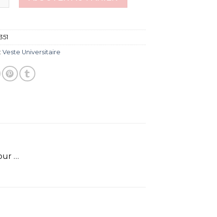
351
:
Veste Universitaire
our …