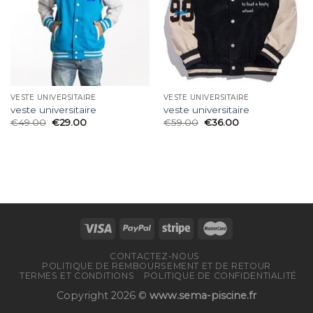
VESTE UNIVERSITAIRE
VESTE UNIVERSITAIRE
veste universitaire
veste universitaire
€
49.00
€
29.00
€
59.00
€
36.00
CONTACTEZ-NOUS
POLITIQUE DE REMBOURSEMENT ET DE RETOUR
TERMES ET CONDITIONS
POLITIQUE DE CONFIDENTIALITÉ
Copyright 2026 ©
www.sema-piscine.fr