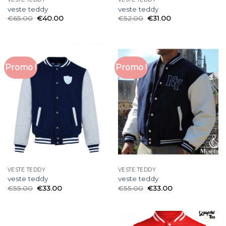
veste teddy
veste teddy
€
65.00
€
40.00
€
52.00
€
31.00
Promo !
Promo !
VESTE TEDDY
VESTE TEDDY
veste teddy
veste teddy
€
55.00
€
33.00
€
55.00
€
33.00