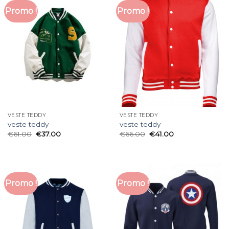
Promo !
Promo !
VESTE TEDDY
VESTE TEDDY
veste teddy
veste teddy
€
61.00
€
37.00
€
66.00
€
41.00
Promo !
Promo !