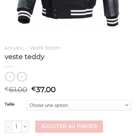
ACCUEIL
/
VESTE TEDDY
veste teddy
61.00
37.00
€
€
Taille
quantité de veste teddy
AJOUTER AU PANIER