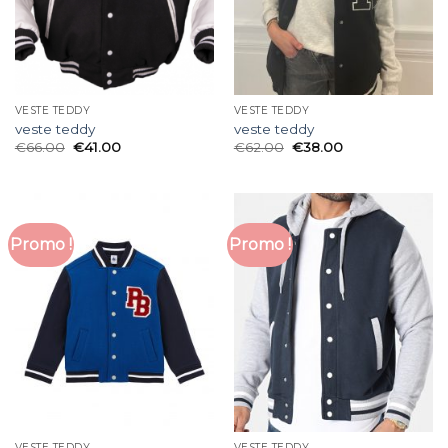
VESTE TEDDY
VESTE TEDDY
veste teddy
veste teddy
€
66.00
€
41.00
€
62.00
€
38.00
Promo !
Promo !
VESTE TEDDY
VESTE TEDDY