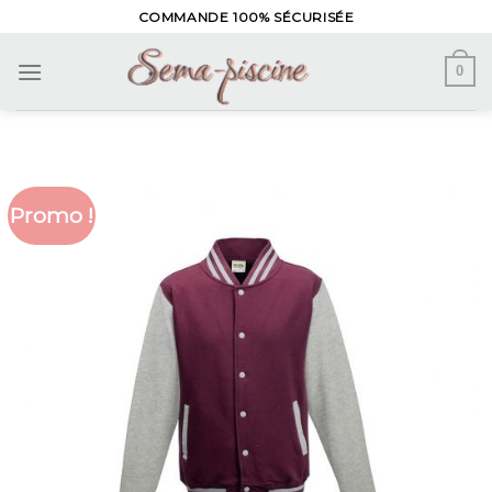
Skip
COMMANDE 100% SÉCURISÉE
to
content
0
Promo !