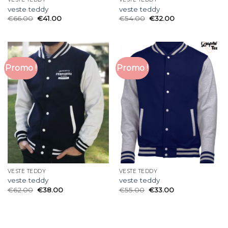
veste teddy
veste teddy
€
66.00
€
41.00
€
54.00
€
32.00
Promo !
Promo !
VESTE TEDDY
VESTE TEDDY
veste teddy
veste teddy
€
62.00
€
38.00
€
55.00
€
33.00