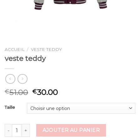
ACCUEIL
/
VESTE TEDDY
veste teddy
51.00
30.00
€
€
Taille
quantité de veste teddy
AJOUTER AU PANIER