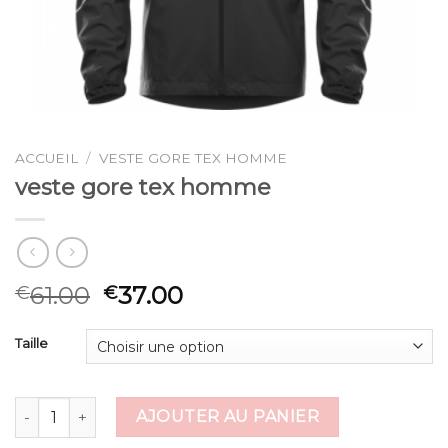
ACCUEIL
/
VESTE GORE TEX HOMME
veste gore tex homme
61.00
37.00
€
€
Taille
quantité de veste gore tex homme
AJOUTER AU PANIER