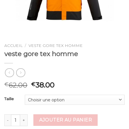
ACCUEIL
/
VESTE GORE TEX HOMME
veste gore tex homme
62.00
38.00
€
€
Taille
quantité de veste gore tex homme
AJOUTER AU PANIER