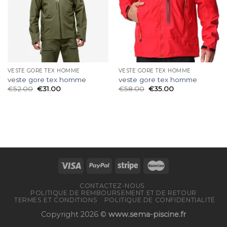
VESTE GORE TEX HOMME
VESTE GORE TEX HOMME
veste gore tex homme
veste gore tex homme
€
52.00
€
31.00
€
58.00
€
35.00
CONTACTEZ-NOUS
POLITIQUE DE REMBOURSEMENT ET DE RETOUR
TERMES ET CONDITIONS
POLITIQUE DE CONFIDENTIALITÉ
Copyright 2026 ©
www.sema-piscine.fr