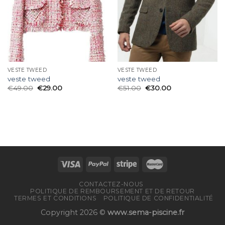
VESTE TWEED
VESTE TWEED
veste tweed
veste tweed
€
49.00
€
29.00
€
51.00
€
30.00
CONTACTEZ-NOUS
POLITIQUE DE REMBOURSEMENT ET DE RETOUR
TERMES ET CONDITIONS
POLITIQUE DE CONFIDENTIALITÉ
Copyright 2026 ©
www.sema-piscine.fr