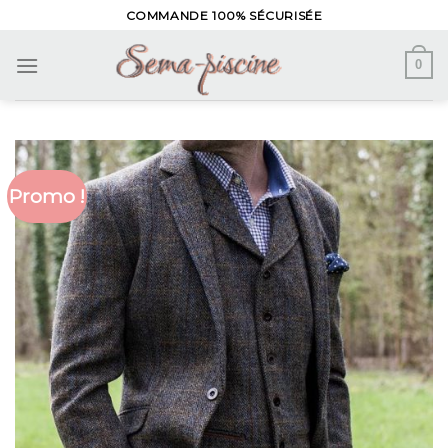
Skip
COMMANDE 100% SÉCURISÉE
to
content
0
Promo !