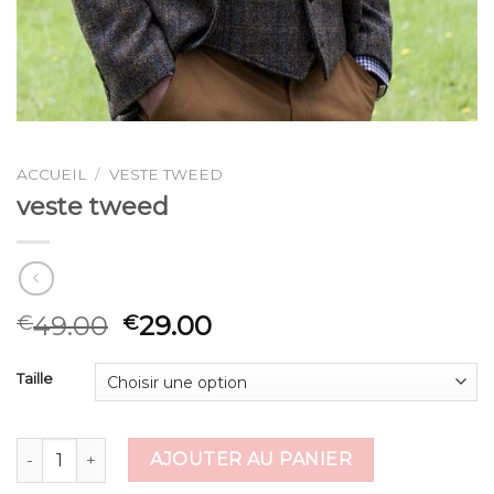
ACCUEIL
/
VESTE TWEED
veste tweed
49.00
29.00
€
€
Taille
quantité de veste tweed
AJOUTER AU PANIER