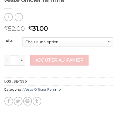
veste officier femme
52.00
31.00
€
€
Taille
quantité de veste officier femme
AJOUTER AU PANIER
UGS :
SE-1996
Catégorie :
Veste Officier Femme