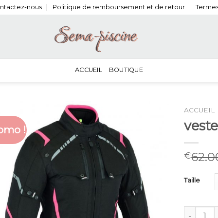
ntactez-nous
Politique de remboursement et de retour
Termes
ACCUEIL
BOUTIQUE
ACCUEIL
vest
omo !
62.0
€
Taille
quantité