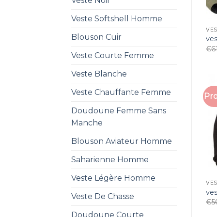
Veste Noir
Veste Softshell Homme
VE
Blouson Cuir
ve
€
6
Veste Courte Femme
Veste Blanche
Veste Chauffante Femme
Pro
Doudoune Femme Sans
Manche
Blouson Aviateur Homme
Saharienne Homme
Veste Légère Homme
VE
ve
Veste De Chasse
€
5
Doudoune Courte