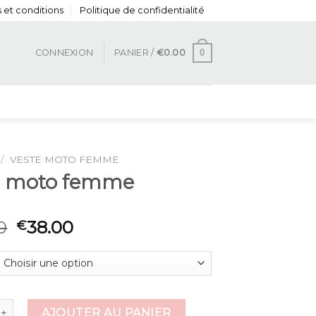
 et conditions
Politique de confidentialité
0
CONNEXION
PANIER /
€
0.00
/
VESTE MOTO FEMME
e moto femme
0
38.00
€
 de veste moto femme
AJOUTER AU PANIER