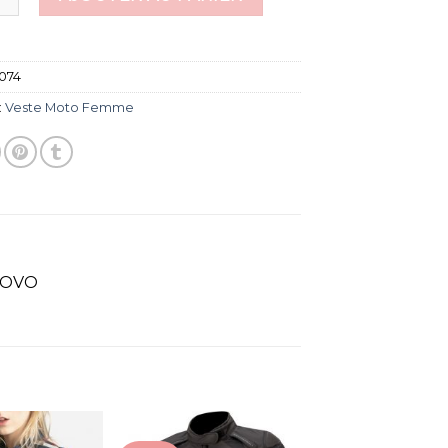
074
:
Veste Moto Femme
 LOVO