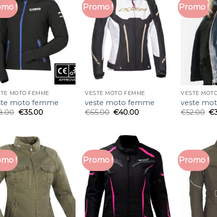
mo !
Promo !
Promo !
STE MOTO FEMME
VESTE MOTO FEMME
VESTE MOT
ste moto femme
veste moto femme
veste mo
8.00
€
35.00
€
65.00
€
40.00
€
52.00
€
mo !
Promo !
Promo !