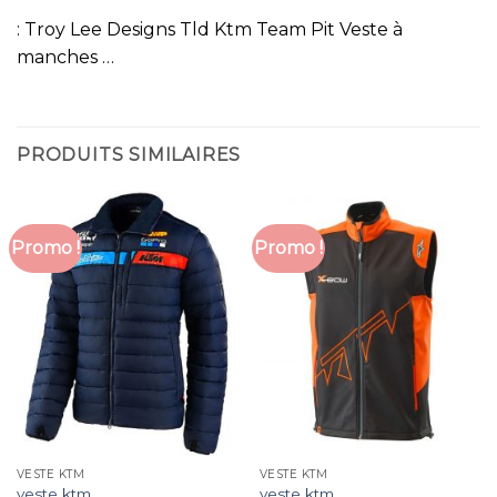
: Troy Lee Designs Tld Ktm Team Pit Veste à
manches …
PRODUITS SIMILAIRES
Promo !
Promo !
VESTE KTM
VESTE KTM
veste ktm
veste ktm