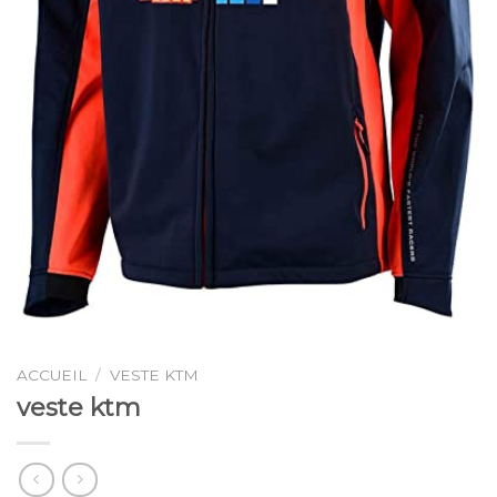
ACCUEIL
/
VESTE KTM
veste ktm