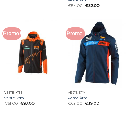
veste ktm
€
54.00
€
32.00
Promo !
Promo !
VESTE KTM
VESTE KTM
veste ktm
veste ktm
€
61.00
€
37.00
€
63.00
€
39.00