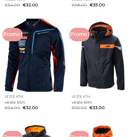
€
54.00
€
32.00
€
58.00
€
35.00
Promo !
Promo !
VESTE KTM
VESTE KTM
veste ktm
veste ktm
€
54.00
€
32.00
€
55.00
€
33.00