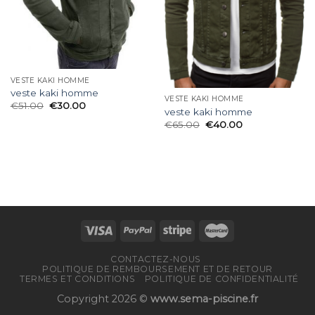
VESTE KAKI HOMME
veste kaki homme
VESTE KAKI HOMME
€
51.00
€
30.00
veste kaki homme
€
65.00
€
40.00
CONTACTEZ-NOUS
POLITIQUE DE REMBOURSEMENT ET DE RETOUR
TERMES ET CONDITIONS
POLITIQUE DE CONFIDENTIALITÉ
Copyright 2026 ©
www.sema-piscine.fr