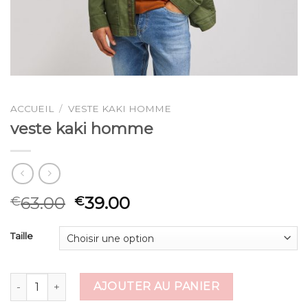
ACCUEIL
/
VESTE KAKI HOMME
veste kaki homme
63.00
39.00
€
€
Taille
quantité de veste kaki homme
AJOUTER AU PANIER