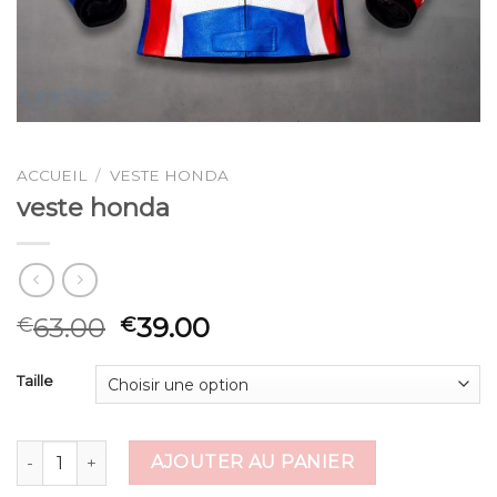
ACCUEIL
/
VESTE HONDA
veste honda
63.00
39.00
€
€
Taille
quantité de veste honda
AJOUTER AU PANIER