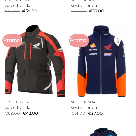
veste honda
veste honda
€
63.00
€
39.00
€
54.00
€
32.00
Promo !
Promo !
VESTE HONDA
VESTE HONDA
veste honda
veste honda
€
68.00
€
42.00
€
61.00
€
37.00