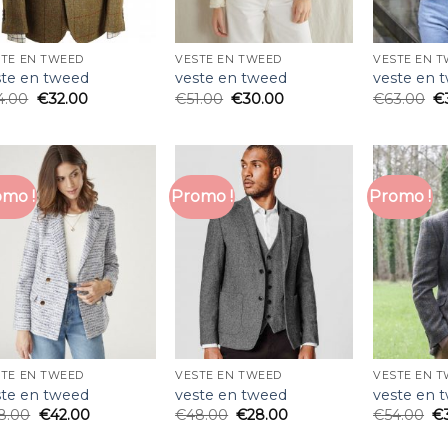
STE EN TWEED
VESTE EN TWEED
VESTE EN 
ste en tweed
veste en tweed
veste en 
4.00
€
32.00
€
51.00
€
30.00
€
63.00
€
mo !
Promo !
Promo !
STE EN TWEED
VESTE EN TWEED
VESTE EN 
ste en tweed
veste en tweed
veste en 
8.00
€
42.00
€
48.00
€
28.00
€
54.00
€