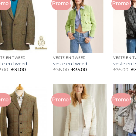
mo !
Promo !
Promo !
STE EN TWEED
VESTE EN TWEED
VESTE EN 
ste en tweed
veste en tweed
veste en 
2.00
€
31.00
€
58.00
€
35.00
€
55.00
€
mo !
Promo !
Promo !