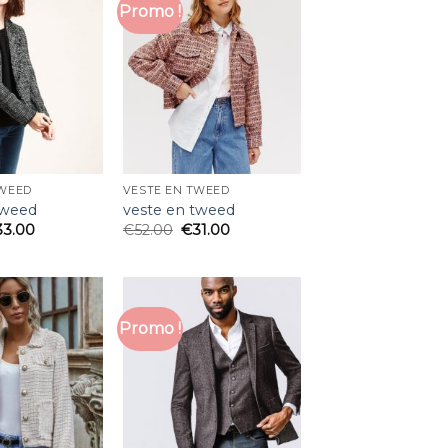
Promo !
TWEED
VESTE EN TWEED
tweed
veste en tweed
33.00
€
52.00
€
31.00
Promo !