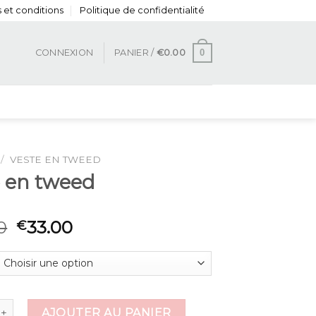
 et conditions
Politique de confidentialité
0
CONNEXION
PANIER /
€
0.00
/
VESTE EN TWEED
e en tweed
0
33.00
€
de veste en tweed
AJOUTER AU PANIER