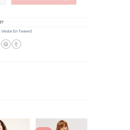
37
:
Veste En Tweed