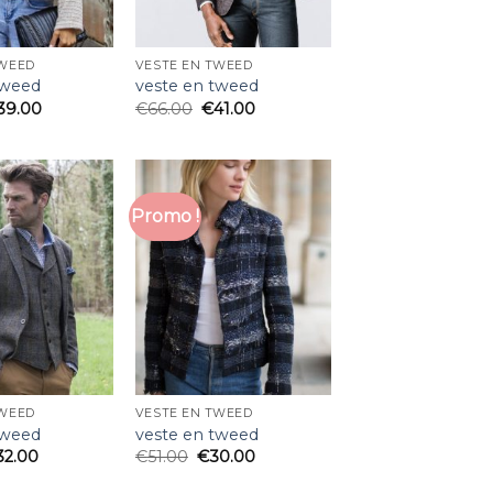
TWEED
VESTE EN TWEED
tweed
veste en tweed
39.00
€
66.00
€
41.00
Promo !
TWEED
VESTE EN TWEED
tweed
veste en tweed
32.00
€
51.00
€
30.00