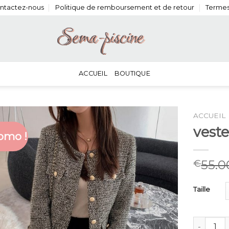
ntactez-nous
Politique de remboursement et de retour
Termes
ACCUEIL
BOUTIQUE
ACCUEIL
vest
omo !
55.0
€
Taille
quantité 