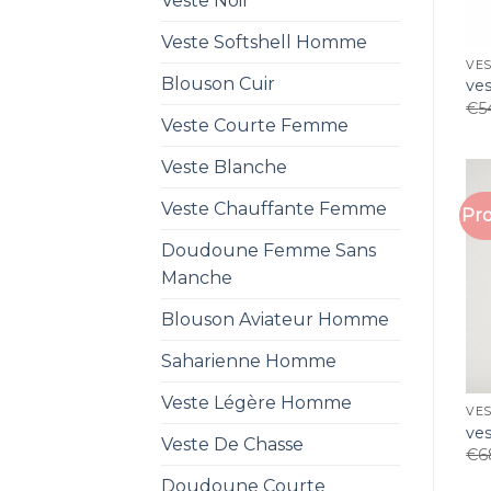
Veste Noir
Veste Softshell Homme
VE
Blouson Cuir
ve
€
5
Veste Courte Femme
Veste Blanche
Veste Chauffante Femme
Pro
Doudoune Femme Sans
Manche
Blouson Aviateur Homme
Saharienne Homme
Veste Légère Homme
VE
ve
Veste De Chasse
€
6
Doudoune Courte