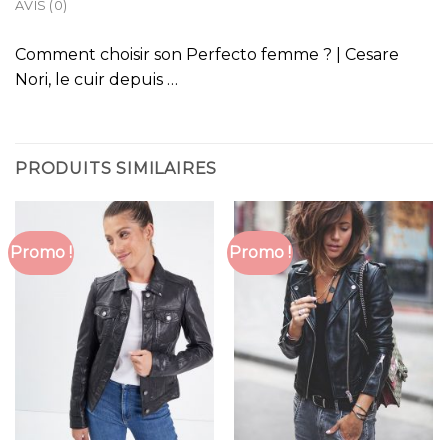
AVIS (0)
Comment choisir son Perfecto femme ? | Cesare
Nori, le cuir depuis …
PRODUITS SIMILAIRES
Promo !
Promo !