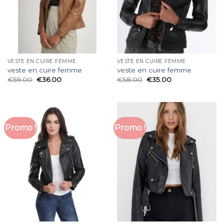
VESTE EN CUIRE FEMME
VESTE EN CUIRE FEMME
veste en cuire femme
veste en cuire femme
€
59.00
€
36.00
€
58.00
€
35.00
Promo !
Promo !