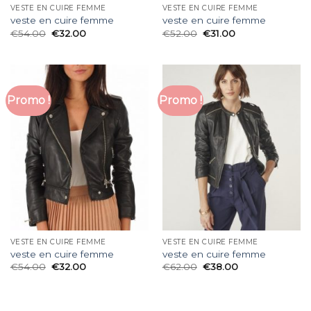
VESTE EN CUIRE FEMME
VESTE EN CUIRE FEMME
veste en cuire femme
veste en cuire femme
€
54.00
€
32.00
€
52.00
€
31.00
Promo !
Promo !
VESTE EN CUIRE FEMME
VESTE EN CUIRE FEMME
veste en cuire femme
veste en cuire femme
€
54.00
€
32.00
€
62.00
€
38.00