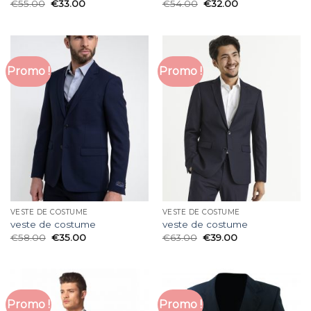
€
55.00
€
33.00
€
54.00
€
32.00
Promo !
Promo !
VESTE DE COSTUME
VESTE DE COSTUME
veste de costume
veste de costume
€
58.00
€
35.00
€
63.00
€
39.00
Promo !
Promo !