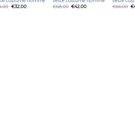
ste costume homme
veste costume homme
veste co
4.00
€
32.00
€
68.00
€
42.00
€
66.00
€