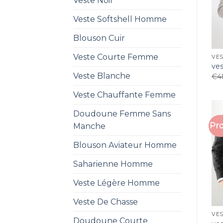
Veste Noir
Veste Softshell Homme
Blouson Cuir
Veste Courte Femme
VE
ve
Veste Blanche
€
4
Veste Chauffante Femme
Doudoune Femme Sans
Pro
Manche
Blouson Aviateur Homme
Saharienne Homme
Veste Légère Homme
Veste De Chasse
VE
Doudoune Courte