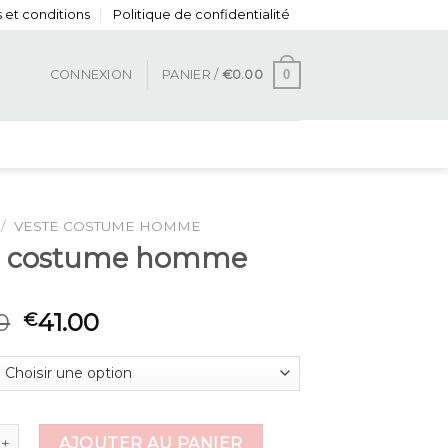
 et conditions
Politique de confidentialité
0
CONNEXION
PANIER /
€
0.00
/
VESTE COSTUME HOMME
e costume homme
0
41.00
€
 de veste costume homme
AJOUTER AU PANIER