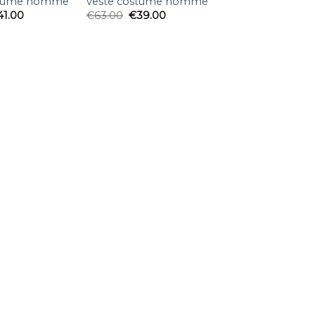
stume homme
veste costume homme
41.00
€
63.00
€
39.00