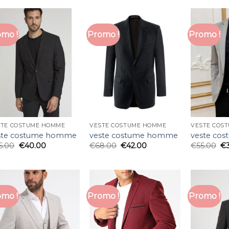
mo !
Promo !
Promo !
STE COSTUME HOMME
VESTE COSTUME HOMME
VESTE COS
ste costume homme
veste costume homme
veste co
5.00
€
40.00
€
68.00
€
42.00
€
55.00
€
mo !
Promo !
Promo !