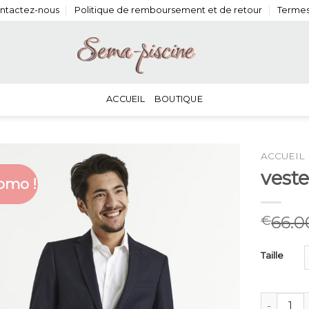
ntactez-nous
Politique de remboursement et de retour
Termes
ACCUEIL
BOUTIQUE
ACCUEIL
vest
omo !
66.0
€
Taille
quantité