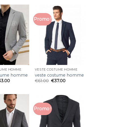
Promo !
TUME HOMME
VESTE COSTUME HOMME
stume homme
veste costume homme
33.00
€
61.00
€
37.00
Promo !