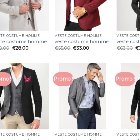
STE COSTUME HOMME
VESTE COSTUME HOMME
VESTE COS
ste costume homme
veste costume homme
veste co
8.00
€
28.00
€
55.00
€
33.00
€
63.00
€
mo !
Promo !
Promo !
STE COSTUME HOMME
VESTE COSTUME HOMME
VESTE COS