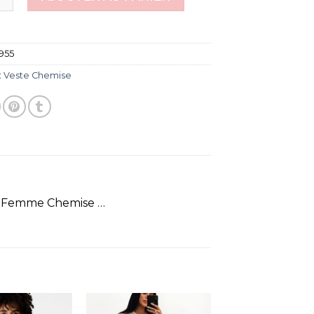
955
:
Veste Chemise
e Femme Chemise …