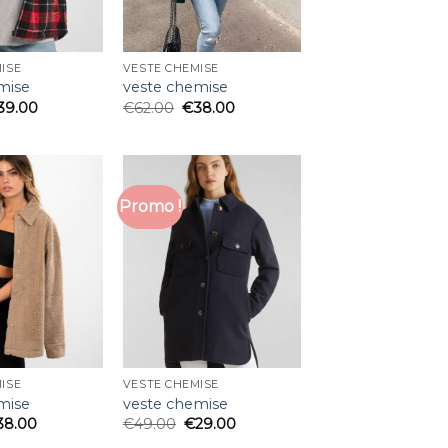
ISE
VESTE CHEMISE
mise
veste chemise
39.00
€
62.00
€
38.00
Promo !
ISE
VESTE CHEMISE
mise
veste chemise
38.00
€
49.00
€
29.00