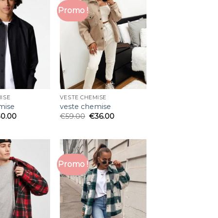
Promo !
ISE
VESTE CHEMISE
mise
veste chemise
30.00
€
59.00
€
36.00
Promo !