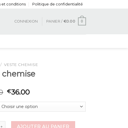
 et conditions
Politique de confidentialité
0
CONNEXION
PANIER /
€
0.00
/
VESTE CHEMISE
e chemise
0
36.00
€
de veste chemise
AJOUTER AU PANIER