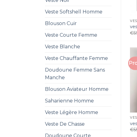
Veste Noir
Veste Softshell Homme
VES
Blouson Cuir
ve
€
5
Veste Courte Femme
Veste Blanche
Veste Chauffante Femme
Pro
Doudoune Femme Sans
Manche
Blouson Aviateur Homme
Saharienne Homme
Veste Légère Homme
VES
ve
Veste De Chasse
€
5
Doudoune Courte