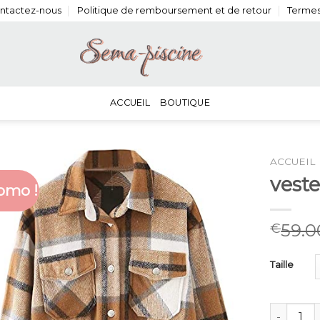
ntactez-nous
Politique de remboursement et de retour
Termes
ACCUEIL
BOUTIQUE
ACCUEIL
vest
omo !
59.0
€
Taille
quantité 