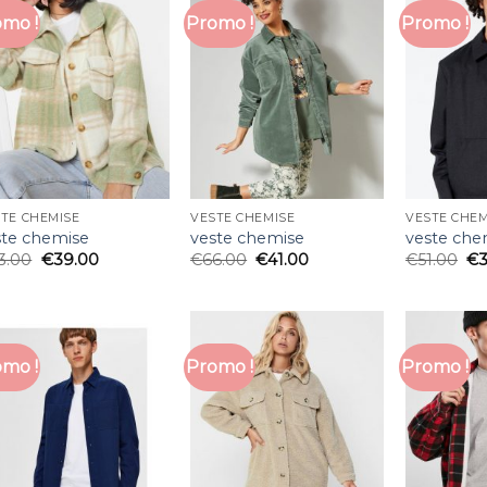
mo !
Promo !
Promo !
TE CHEMISE
VESTE CHEMISE
VESTE CHEM
ste chemise
veste chemise
veste che
3.00
€
39.00
€
66.00
€
41.00
€
51.00
€
mo !
Promo !
Promo !