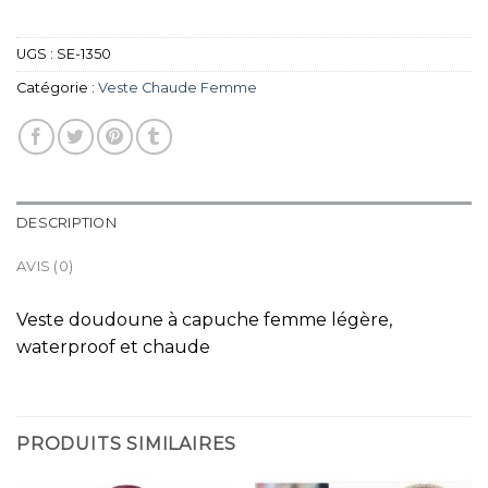
UGS :
SE-1350
Catégorie :
Veste Chaude Femme
DESCRIPTION
AVIS (0)
Veste doudoune à capuche femme légère,
waterproof et chaude
PRODUITS SIMILAIRES