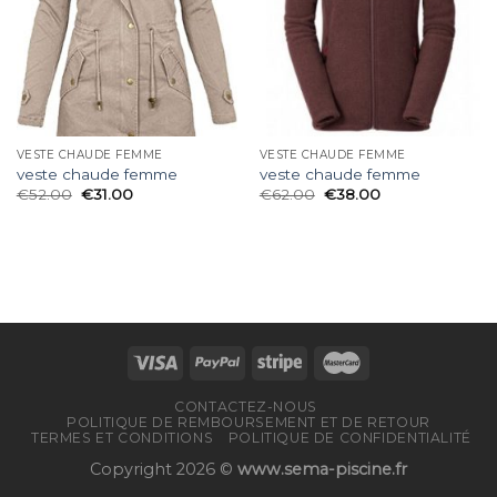
VESTE CHAUDE FEMME
VESTE CHAUDE FEMME
veste chaude femme
veste chaude femme
€
52.00
€
31.00
€
62.00
€
38.00
CONTACTEZ-NOUS
POLITIQUE DE REMBOURSEMENT ET DE RETOUR
TERMES ET CONDITIONS
POLITIQUE DE CONFIDENTIALITÉ
Copyright 2026 ©
www.sema-piscine.fr