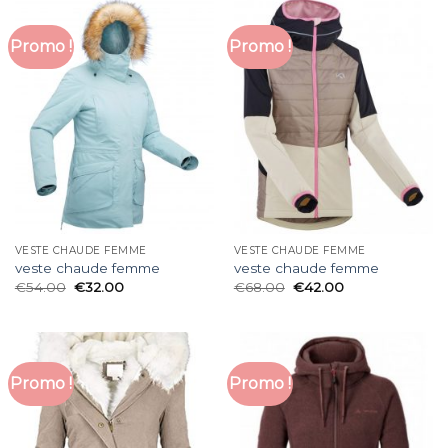
Promo !
Promo !
VESTE CHAUDE FEMME
VESTE CHAUDE FEMME
veste chaude femme
veste chaude femme
€
54.00
€
32.00
€
68.00
€
42.00
Promo !
Promo !