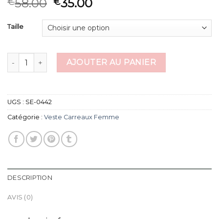
58.00
35.00
€
€
Taille
quantité de veste carreaux femme
AJOUTER AU PANIER
UGS :
SE-0442
Catégorie :
Veste Carreaux Femme
DESCRIPTION
AVIS (0)