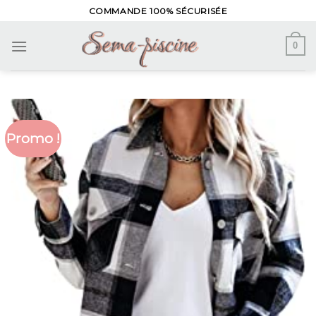
Skip
COMMANDE 100% SÉCURISÉE
to
content
0
Promo !