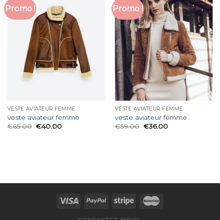
Promo !
Promo !
VESTE AVIATEUR FEMME
VESTE AVIATEUR FEMME
veste aviateur femme
veste aviateur femme
€
65.00
€
40.00
€
59.00
€
36.00