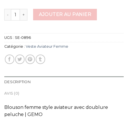
quantité de veste aviateur femme
AJOUTER AU PANIER
UGS :
SE-0896
Catégorie :
Veste Aviateur Femme
DESCRIPTION
AVIS (0)
Blouson femme style aviateur avec doublure
peluche | GEMO