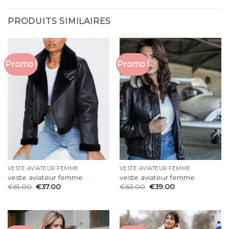
PRODUITS SIMILAIRES
Promo !
Promo !
VESTE AVIATEUR FEMME
VESTE AVIATEUR FEMME
veste aviateur femme
veste aviateur femme
€
61.00
€
37.00
€
63.00
€
39.00