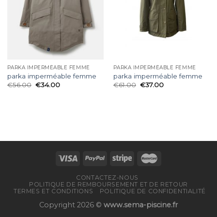
PARKA IMPERMÉABLE FEMME
PARKA IMPERMÉABLE FEMME
parka imperméable femme
parka imperméable femme
€
56.00
€
34.00
€
61.00
€
37.00
CONTACTEZ-NOUS
POLITIQUE DE REMBOURSEMENT ET DE RETOUR
TERMES ET CONDITIONS
POLITIQUE DE CONFIDENTIALITÉ
Copyright 2026 ©
www.sema-piscine.fr