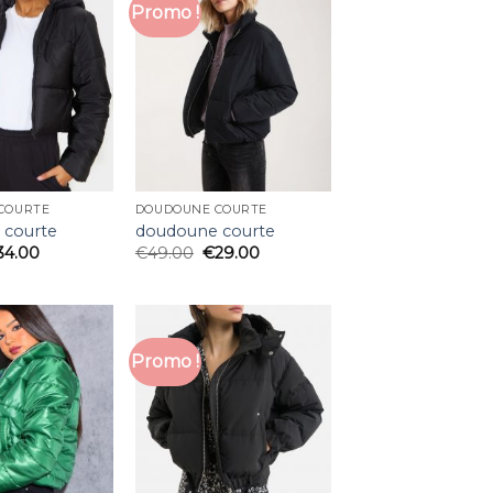
Promo !
COURTE
DOUDOUNE COURTE
 courte
doudoune courte
34.00
€
49.00
€
29.00
Promo !