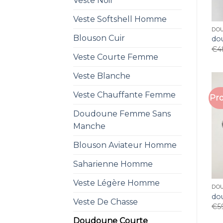
Veste Noir
Veste Softshell Homme
DO
Blouson Cuir
do
€
4
Veste Courte Femme
Veste Blanche
Veste Chauffante Femme
Pro
Doudoune Femme Sans
Manche
Blouson Aviateur Homme
Saharienne Homme
Veste Légère Homme
DO
do
Veste De Chasse
€
5
Doudoune Courte