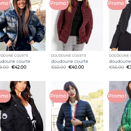
mo !
Promo !
Promo !
UDOUNE COURTE
DOUDOUNE COURTE
DOUDOUNE 
udoune courte
doudoune courte
doudoune
8.00
€
42.00
€
65.00
€
40.00
€
56.00
€
mo !
Promo !
Promo !