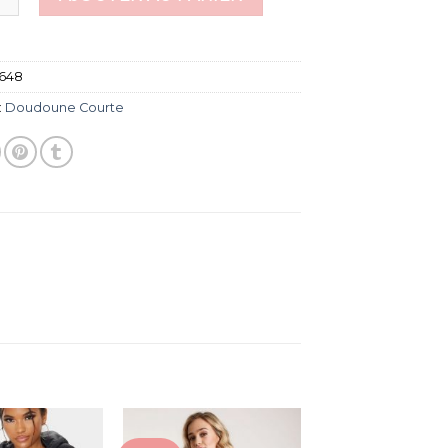
648
:
Doudoune Courte