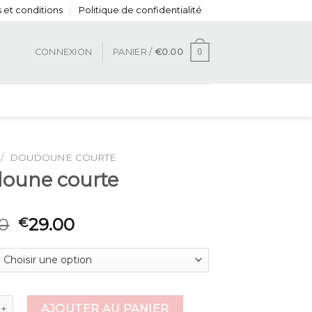
 et conditions
Politique de confidentialité
0
CONNEXION
PANIER /
€
0.00
/
DOUDOUNE COURTE
oune courte
0
29.00
€
 de doudoune courte
AJOUTER AU PANIER