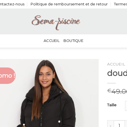
ntactez-nous
Politique de remboursement et de retour
Termes
ACCUEIL
BOUTIQUE
ACCUEIL
doud
omo !
49.0
€
Taille
quantité