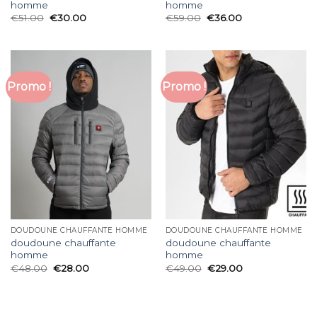
homme
homme
€
51.00
€
30.00
€
59.00
€
36.00
Promo !
Promo !
DOUDOUNE CHAUFFANTE HOMME
DOUDOUNE CHAUFFANTE HOMME
doudoune chauffante
doudoune chauffante
homme
homme
€
48.00
€
28.00
€
49.00
€
29.00