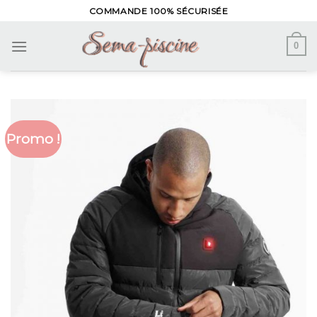
Skip
COMMANDE 100% SÉCURISÉE
to
content
0
Promo !