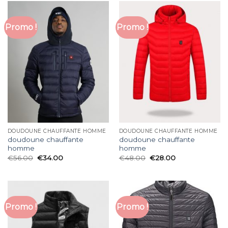
Promo !
Promo !
DOUDOUNE CHAUFFANTE HOMME
DOUDOUNE CHAUFFANTE HOMME
doudoune chauffante
doudoune chauffante
homme
homme
€
56.00
€
34.00
€
48.00
€
28.00
Promo !
Promo !