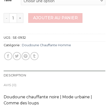
Taille
quantité de doudoune chauffante homme
AJOUTER AU PANIER
UGS :
SE-0932
Catégorie :
Doudoune Chauffante Homme
DESCRIPTION
AVIS (0)
Doudoune chauffante noire | Mode urbaine |
Comme des loups