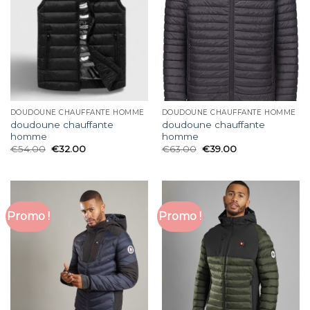
DOUDOUNE CHAUFFANTE HOMME
DOUDOUNE CHAUFFANTE HOMME
doudoune chauffante
doudoune chauffante
homme
homme
€
54.00
€
32.00
€
63.00
€
39.00
Promo !
Promo !