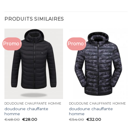
PRODUITS SIMILAIRES
Promo !
Promo !
DOUDOUNE CHAUFFANTE HOMME
DOUDOUNE CHAUFFANTE HOMME
doudoune chauffante
doudoune chauffante
homme
homme
€
48.00
€
28.00
€
54.00
€
32.00