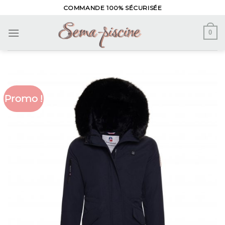
Skip
COMMANDE 100% SÉCURISÉE
to
content
0
Promo !