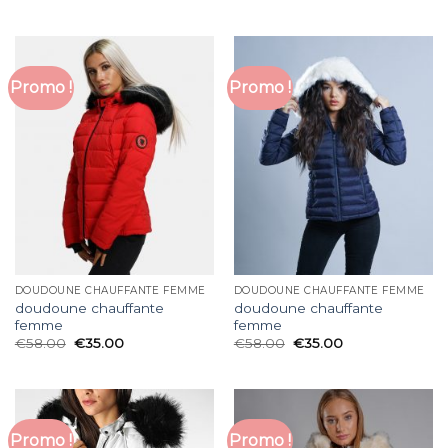
Promo !
Promo !
DOUDOUNE CHAUFFANTE FEMME
DOUDOUNE CHAUFFANTE FEMME
doudoune chauffante
doudoune chauffante
femme
femme
€
58.00
€
35.00
€
58.00
€
35.00
Promo !
Promo !