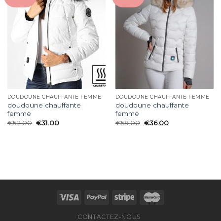
DOUDOUNE CHAUFFANTE FEMME
DOUDOUNE CHAUFFANTE FEMME
doudoune chauffante
doudoune chauffante
femme
femme
€
52.00
€
31.00
€
59.00
€
36.00
CONTACTEZ-NOUS