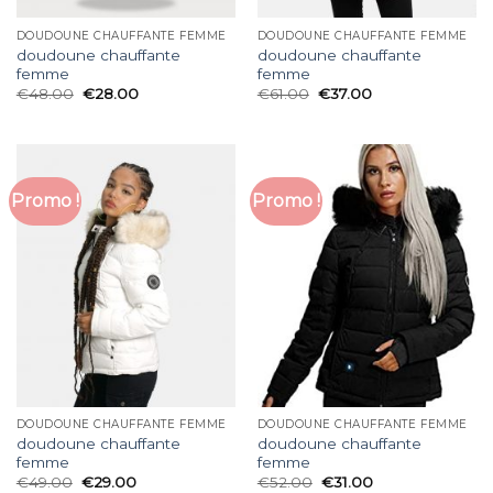
DOUDOUNE CHAUFFANTE FEMME
DOUDOUNE CHAUFFANTE FEMME
doudoune chauffante
doudoune chauffante
femme
femme
€
48.00
€
28.00
€
61.00
€
37.00
Promo !
Promo !
DOUDOUNE CHAUFFANTE FEMME
DOUDOUNE CHAUFFANTE FEMME
doudoune chauffante
doudoune chauffante
femme
femme
€
49.00
€
29.00
€
52.00
€
31.00