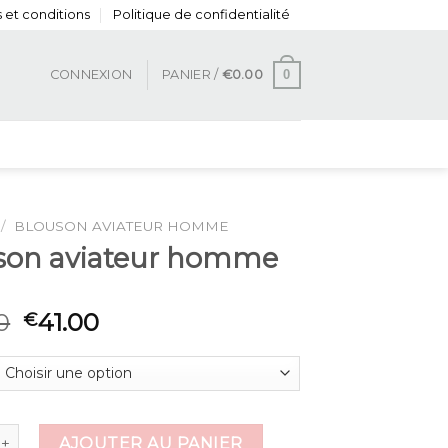
 et conditions
Politique de confidentialité
0
CONNEXION
PANIER /
€
0.00
/
BLOUSON AVIATEUR HOMME
son aviateur homme
0
41.00
€
 de blouson aviateur homme
AJOUTER AU PANIER