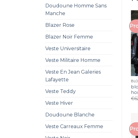
Doudoune Homme Sans
Manche
Blazer Rose
Pro
Blazer Noir Femme
Veste Universitaire
Veste Militaire Homme
Veste En Jean Galeries
Lafayette
BL
bl
Veste Teddy
h
€
6
Veste Hiver
Doudoune Blanche
Veste Carreaux Femme
Pro