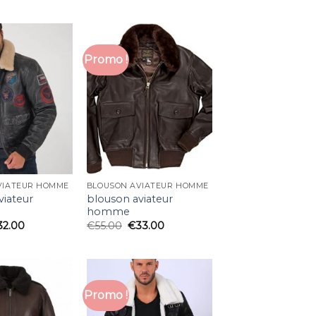
Promo !
VIATEUR HOMME
BLOUSON AVIATEUR HOMME
viateur
blouson aviateur
homme
32.00
€
55.00
€
33.00
Promo !