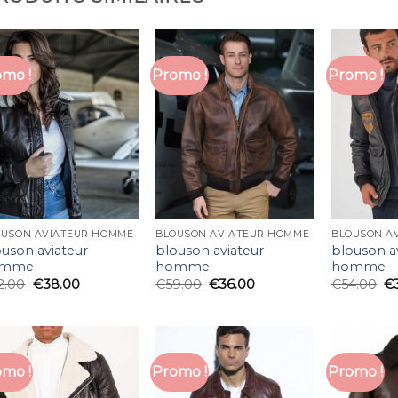
mo !
Promo !
Promo !
OUSON AVIATEUR HOMME
BLOUSON AVIATEUR HOMME
BLOUSON A
ouson aviateur
blouson aviateur
blouson a
omme
homme
homme
2.00
€
38.00
€
59.00
€
36.00
€
54.00
€
mo !
Promo !
Promo !