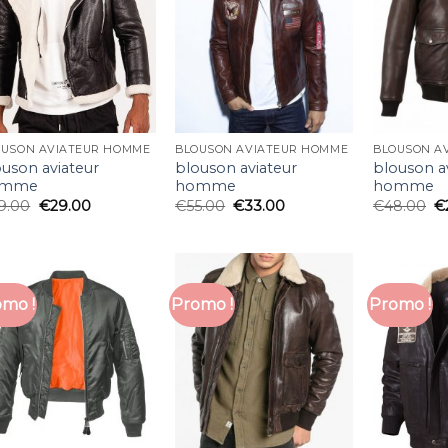
OUSON AVIATEUR HOMME
BLOUSON AVIATEUR HOMME
BLOUSON A
ouson aviateur
blouson aviateur
blouson a
omme
homme
homme
9.00
€
29.00
€
55.00
€
33.00
€
48.00
€
mo !
Promo !
Promo !