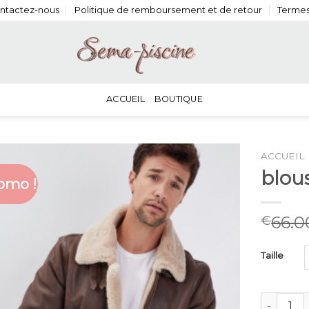
ntactez-nous
Politique de remboursement et de retour
Termes
ACCUEIL
BOUTIQUE
ACCUEIL
blou
omo !
66.0
€
Taille
quantité