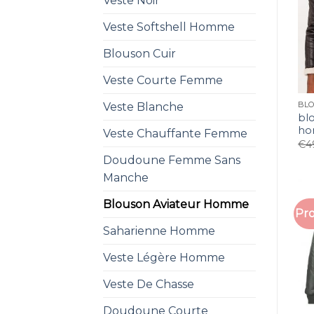
Veste Noir
Veste Softshell Homme
Blouson Cuir
Veste Courte Femme
Veste Blanche
BL
bl
h
Veste Chauffante Femme
€
4
Doudoune Femme Sans
Manche
Blouson Aviateur Homme
Pro
Saharienne Homme
Veste Légère Homme
Veste De Chasse
Doudoune Courte