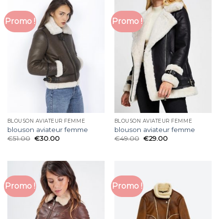
Promo !
Promo !
BLOUSON AVIATEUR FEMME
BLOUSON AVIATEUR FEMME
blouson aviateur femme
blouson aviateur femme
€
51.00
€
30.00
€
49.00
€
29.00
Promo !
Promo !