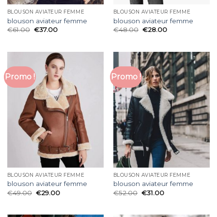
BLOUSON AVIATEUR FEMME
BLOUSON AVIATEUR FEMME
blouson aviateur femme
blouson aviateur femme
€
61.00
€
37.00
€
48.00
€
28.00
Promo !
Promo !
BLOUSON AVIATEUR FEMME
BLOUSON AVIATEUR FEMME
blouson aviateur femme
blouson aviateur femme
€
49.00
€
29.00
€
52.00
€
31.00