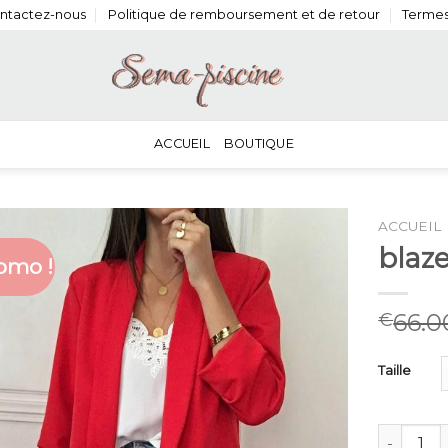
ntactez-nous
Politique de remboursement et de retour
Termes
ACCUEIL
BOUTIQUE
ACCUEIL
blaz
omo !
66.0
€
Taille
quantité 