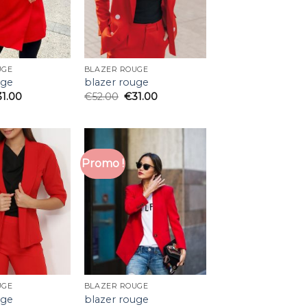
UGE
BLAZER ROUGE
uge
blazer rouge
31.00
€
52.00
€
31.00
Promo !
UGE
BLAZER ROUGE
uge
blazer rouge