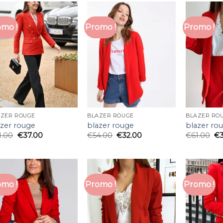
mo !
Promo !
Promo !
AZER ROUGE
BLAZER ROUGE
BLAZER RO
azer rouge
blazer rouge
blazer ro
1.00
€
37.00
€
54.00
€
32.00
€
61.00
€
mo !
Promo !
Promo !