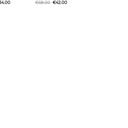
34.00
€
68.00
€
42.00