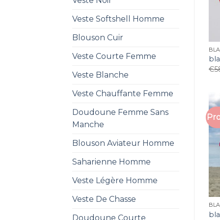
Veste Noir
Veste Softshell Homme
Blouson Cuir
BL
Veste Courte Femme
bl
€
5
Veste Blanche
Veste Chauffante Femme
Doudoune Femme Sans
Pro
Manche
Blouson Aviateur Homme
Saharienne Homme
Veste Légère Homme
Veste De Chasse
BL
bl
Doudoune Courte