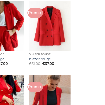
Promo !
UGE
BLAZER ROUGE
uge
blazer rouge
37.00
€
61.00
€
37.00
Promo !