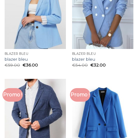
BLAZER BLEU
BLAZER BLEU
blazer bleu
blazer bleu
€
59.00
€
36.00
€
54.00
€
32.00
Promo !
Promo !