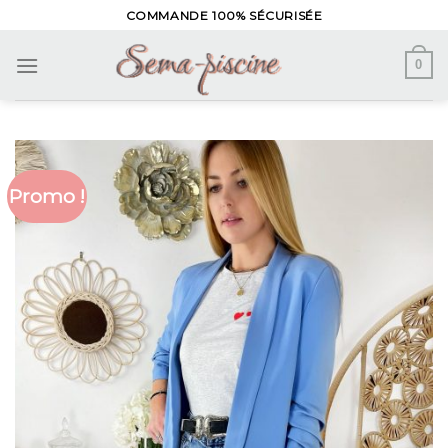
Skip
COMMANDE 100% SÉCURISÉE
to
content
0
Promo !